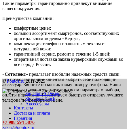
Такие параметры гарантированно привлекут внимание
вашего окружения.
Преимущества компании:
комфортные цены;
большой ассортимент смартфонов, соответствующих
оригинальным моделям «Верту»;
комплектация телефона с защитным чехлом из
натуральной кожи;
гарантийный сервис, ремонт в течение 1-5 дней;
оперативная доставка заказа курьерскими службами во
все города России.
«
Сотолюкс
» предлагает изобилие надежных средств связи,
что позволяет нашим клиентам выбрать себе подходящий
©
Pontoz.ru
2011-2025
аксессуар. Звоните по контактному номеру телефона. Наши
менеджеры проконсультируют по всем параметрам выбора,
Signature S Design
оплаты и доставки. Гарантируем быструю отправку лучшего
Signature Touch
телефона по комфортной цене.
Аксессуары
Контакты
Доставка и оплата
Гарантия
+7-988-594-5876
zakaz@pontoz.ru