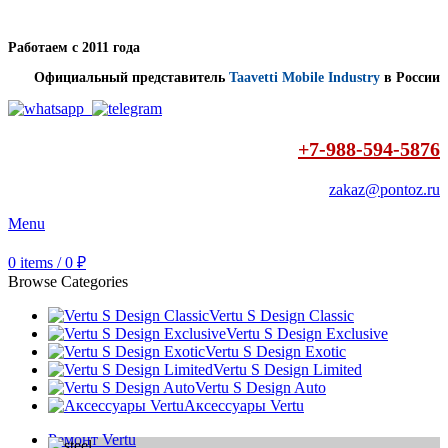
Работаем с 2011 года
Официальный представитель
Taavetti Mobile Industry
в России
+7-988-594-5876
zakaz@pontoz.ru
Menu
0
items
/
0
₽
Browse Categories
Vertu S Design Classic
Vertu S Design Exclusive
Vertu S Design Exotic
Vertu S Design Limited
Vertu S Design Auto
Аксессуары Vertu
Ремонт Vertu