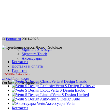
©
Pontoz.ru
2011-2025
Signature S Design
Signature Touch
Аксессуары
Контакты
Доставка и оплата
Гарантия
+7-988-594-5876
zakaz@pontoz.ru
Vertu S Design Classic
Оплата после проверки
Vertu S Design Exclusive
Vertu S Design Exotic
Vertu S Design Limited
Vertu S Design Auto
Аксессуары Vertu
Контакты