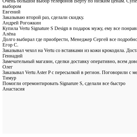
Очень большой выбор телефонов Верту по низким ценам. Супер
выбором
Евгений
Заказываю второй раз, сделали скидку.
Андрей Рогожкин
Купила Vertu Signature S Design в подарок мужу, ему все понра
Алёна
Долго выбирал где приобрести, Менеджер Сергей все подробно
Егор С.
Заказывал чехол на Vertu со вставками из кожи крокодила. Дос
Геннадий
Замечательный магазин, сделки доставку оперативно, всем дов
Олег
Заказывал Vertu Aster P с пересылкой в регион. Поговорили с
Тимур
Помогли отремонтировать Signarure S, сделали все быстро
Анастасия