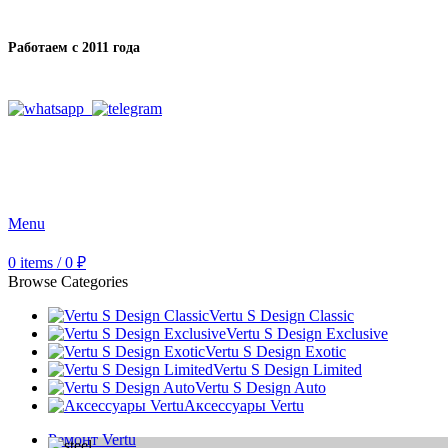
Работаем с 2011 года
Menu
0
items
/
0
₽
Browse Categories
Vertu S Design Classic
Vertu S Design Exclusive
Vertu S Design Exotic
Vertu S Design Limited
Vertu S Design Auto
Аксессуары Vertu
Ремонт Vertu