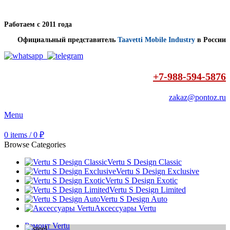
Работаем с 2011 года
Официальный представитель
Taavetti Mobile Industry
в России
+7-988-594-5876
zakaz@pontoz.ru
Menu
0
items
/
0
₽
Browse Categories
Vertu S Design Classic
Vertu S Design Exclusive
Vertu S Design Exotic
Vertu S Design Limited
Vertu S Design Auto
Аксессуары Vertu
Ремонт Vertu