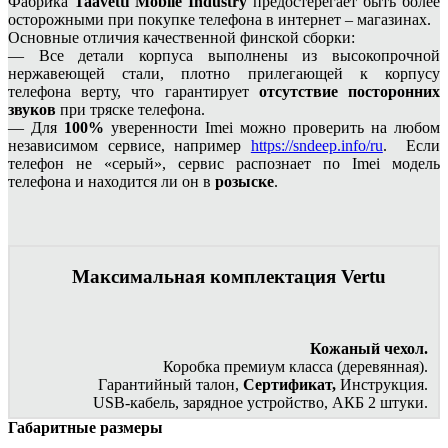
Фабрика
Taavetti Mobile Industry
предостерегает быть более
осторожными при покупке телефона в интернет – магазинах.
Основные отличия качественной финской сборки:
— Все детали корпуса выполнены из высокопрочной
нержавеющей стали, плотно прилегающей к корпусу
телефона верту, что гарантирует
отсутствие посторонних
звуков
при тряске телефона.
— Для
100%
уверенности Imei можно проверить на любом
независимом сервисе, например
https://sndeep.info/ru
. Если
телефон не «серый», сервис распознает по Imei модель
телефона и находится ли он в
розыске
.
Максимальная комплектация Vertu
Кожаный чехол.
Коробка премиум класса (деревянная).
Гарантийный талон,
Сертификат,
Инструкция.
USB-кабель, зарядное устройство, АКБ 2 штуки.
Габаритные размеры