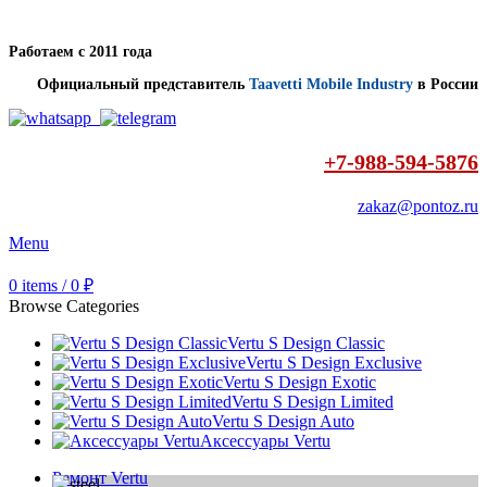
Работаем с 2011 года
Официальный представитель
Taavetti Mobile Industry
в России
+7-988-594-5876
zakaz@pontoz.ru
Menu
0
items
/
0
₽
Browse Categories
Vertu S Design Classic
Vertu S Design Exclusive
Vertu S Design Exotic
Vertu S Design Limited
Vertu S Design Auto
Аксессуары Vertu
Ремонт Vertu