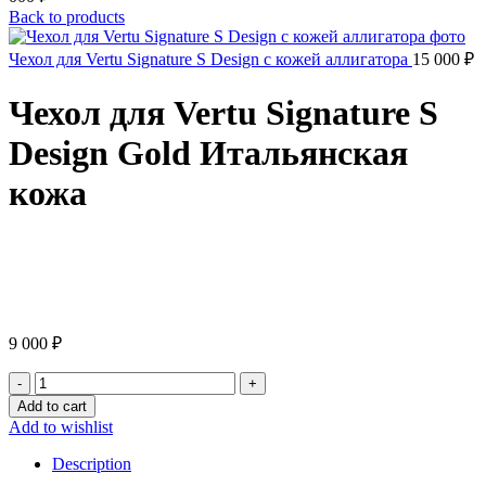
Back to products
Чехол для Vertu Signature S Design с кожей аллигатора
15 000
₽
Чехол для Vertu Signature S
Design Gold Итальянская
кожа
Click to enlarge
9 000
₽
Чехол
для
Add to cart
Vertu
Add to wishlist
Signature
S
Description
Design