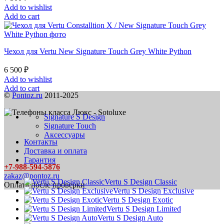
Add to wishlist
Add to cart
Чехол для Vertu New Signature Touch Grey White Python
6 500
₽
Add to wishlist
Add to cart
©
Pontoz.ru
2011-2025
Signature S Design
Signature Touch
Аксессуары
Контакты
Доставка и оплата
Гарантия
+7-988-594-5876
zakaz@pontoz.ru
Vertu S Design Classic
Оплата после проверки
Vertu S Design Exclusive
Vertu S Design Exotic
Vertu S Design Limited
Vertu S Design Auto