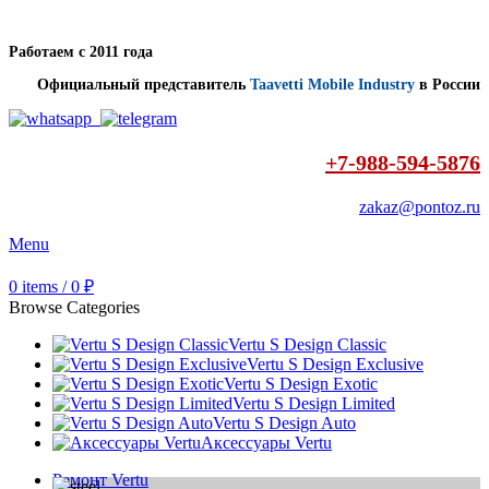
Работаем с 2011 года
Официальный представитель
Taavetti Mobile Industry
в России
+7-988-594-5876
zakaz@pontoz.ru
Menu
0
items
/
0
₽
Browse Categories
Vertu S Design Classic
Vertu S Design Exclusive
Vertu S Design Exotic
Vertu S Design Limited
Vertu S Design Auto
Аксессуары Vertu
Ремонт Vertu