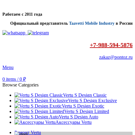
Работаем с 2011 года
Официальный представитель
Taavetti Mobile Industry
в России
+7-988-594-5876
zakaz@pontoz.ru
Menu
0
items
/
0
₽
Browse Categories
Vertu S Design Classic
Vertu S Design Exclusive
Vertu S Design Exotic
Vertu S Design Limited
Vertu S Design Auto
Аксессуары Vertu
Ремонт Vertu