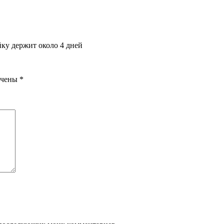
йку держит около 4 дней
ечены
*