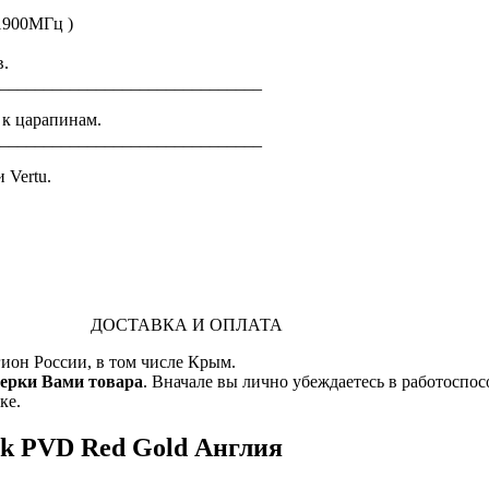
/1900МГц )
в.
______________________________
к царапинам.
______________________________
 Vertu.
ДОСТАВКА И ОПЛАТА
ион России, в том числе Крым.
верки Вами товара
. Вначале вы лично убеждаетесь в работоспос
ке.
ack PVD Red Gold Англия