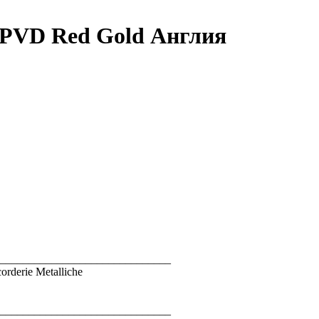
k PVD Red Gold Англия
______________________________
rderie Metalliche
______________________________