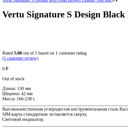
Vertu Signature S Design Red Gold Brown Leather Англия
0
₽
Vertu Signature S Design Blac
Sold out
Click to enlarge
Rated
5.00
out of 5 based on
1
customer rating
(
1
customer review)
0
₽
Out of stock
Длина: 130 мм
Ширина: 42 мм
Масса: 166-238 г.
_______________________________________________________
Высококачественная углеродистая инструментальная сталь Racco
SIM-карта стандартная- вставляется сверху.
Световой индикатор.
_______________________________________________________