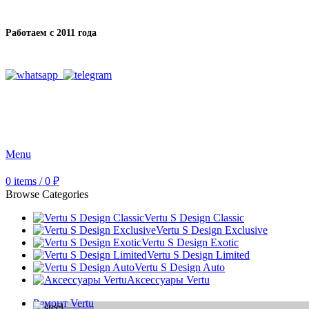
Работаем с 2011 года
Menu
0
items
/
0
₽
Browse Categories
Vertu S Design Classic
Vertu S Design Exclusive
Vertu S Design Exotic
Vertu S Design Limited
Vertu S Design Auto
Аксессуары Vertu
Ремонт Vertu