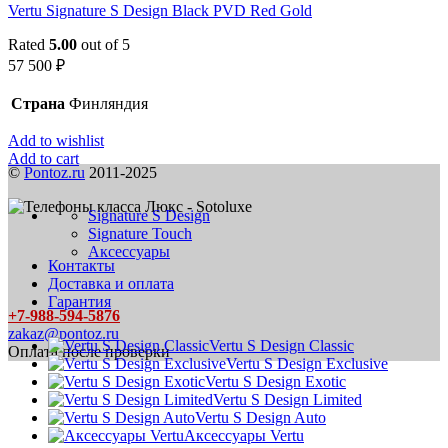
Vertu Signature S Design Black PVD Red Gold
Rated
5.00
out of 5
57 500
₽
Страна
Финляндия
Add to wishlist
Add to cart
©
Pontoz.ru
2011-2025
Signature S Design
Signature Touch
Аксессуары
Контакты
Доставка и оплата
Гарантия
+7-988-594-5876
zakaz@pontoz.ru
Vertu S Design Classic
Оплата после проверки
Vertu S Design Exclusive
Vertu S Design Exotic
Vertu S Design Limited
Vertu S Design Auto
Аксессуары Vertu