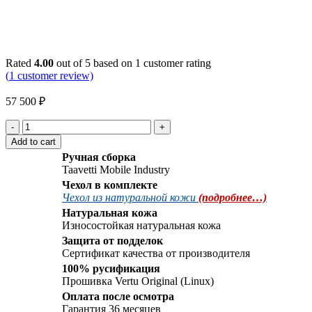
Watch video
Click to enlarge
Rated
4.00
out of 5 based on
1
customer rating
(
1
customer review)
57 500
₽
Vertu
Signature
Add to cart
S
Ручная сборка
Design
Taavetti Mobile Industry
Pure
Чехол в комплекте
Black
Чехол из натуральной кожи
(подробнее…)
Ultimate
quantity
Натуральная кожа
Износостойкая натуральная кожа
Защита от подделок
Сертификат качества от производителя
100% русификация
Прошивка Vertu Original (Linux)
Оплата после осмотра
Гарантия 36 месяцев