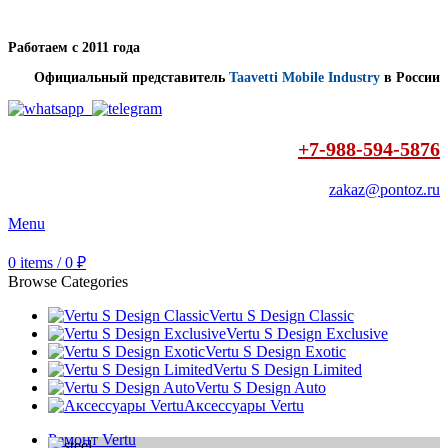
Работаем с 2011 года
Официальный представитель
Taavetti Mobile Industry
в России
+7-988-594-5876
zakaz@pontoz.ru
Menu
0
items
/
0
₽
Browse Categories
Vertu S Design Classic
Vertu S Design Exclusive
Vertu S Design Exotic
Vertu S Design Limited
Vertu S Design Auto
Аксессуары Vertu
Ремонт Vertu