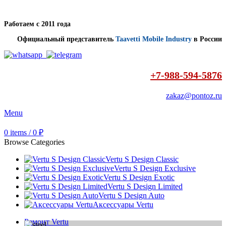
Работаем с 2011 года
Официальный представитель
Taavetti Mobile Industry
в России
+7-988-594-5876
zakaz@pontoz.ru
Menu
0
items
/
0
₽
Browse Categories
Vertu S Design Classic
Vertu S Design Exclusive
Vertu S Design Exotic
Vertu S Design Limited
Vertu S Design Auto
Аксессуары Vertu
Ремонт Vertu