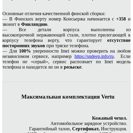
Основные отличия качественной финской сборки:
— В Финских верту номер Консьержа начинается с
+358
и
звонит в
Финляндию
.
— Все детали корпуса выполнены из
высокопрочной нержавеющей стали, плотно прилегающей к
корпусу телефона верту, что гарантирует
отсутствие
посторонних звуков
при тряске телефона.
— Для
100%
уверенности Imei можно проверить на любом
независимом сервисе, например
https://sndeep.info/ru
. Если
телефон не «серый», сервис распознает по Imei модель
телефона и находится ли он в
розыске
.
Максимальная комплектация Vertu
Кожаный чехол.
Автомобильное зарядное устройство.
Гарантийный талон,
Сертификат,
Инструкция.