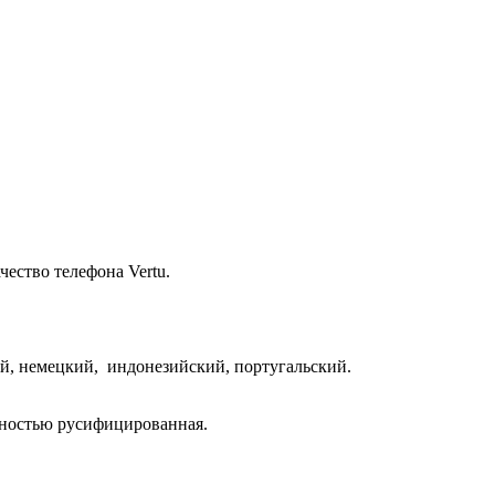
ество телефона Vertu.
й, немецкий, индонезийский, португальский.
лностью русифицированная.