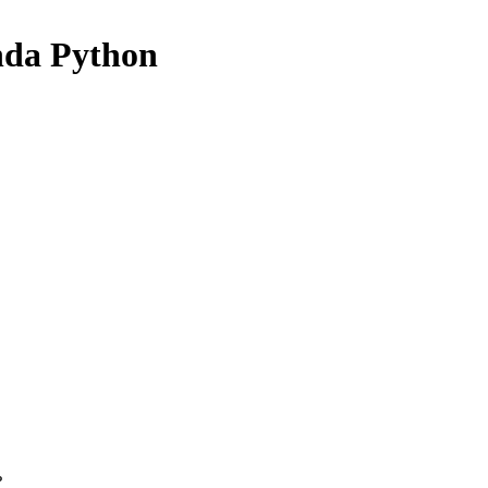
nda Python
ь