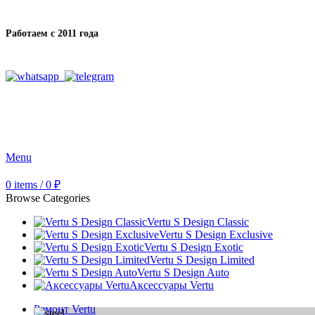
Работаем с 2011 года
Menu
0
items
/
0
₽
Browse Categories
Vertu S Design Classic
Vertu S Design Exclusive
Vertu S Design Exotic
Vertu S Design Limited
Vertu S Design Auto
Аксессуары Vertu
Ремонт Vertu