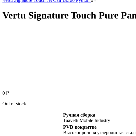
Vertu Signature Touch Jet Calf Bordo Python
0
₽
Vertu Signature Touch Pure Pa
Sold out
Click to enlarge
0
₽
Out of stock
Ручная сборка
Taavetti Mobile Industry
PVD покрытие
Высокопрочная углеродистая стал