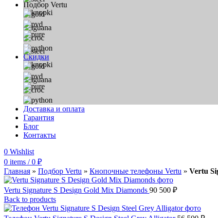
Подбор Vertu
Скидки
Доставка и оплата
Гарантия
Блог
Контакты
0
Wishlist
0
items
/
0
₽
Главная
»
Подбор Vertu
»
Кнопочные телефоны Vertu
»
Vertu Si
Vertu Signature S Design Gold Mix Diamonds
90 500
₽
Back to products