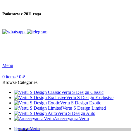
Работаем с 2011 года
Menu
0
items
/
0
₽
Browse Categories
Vertu S Design Classic
Vertu S Design Exclusive
Vertu S Design Exotic
Vertu S Design Limited
Vertu S Design Auto
Аксессуары Vertu
Ремонт Vertu