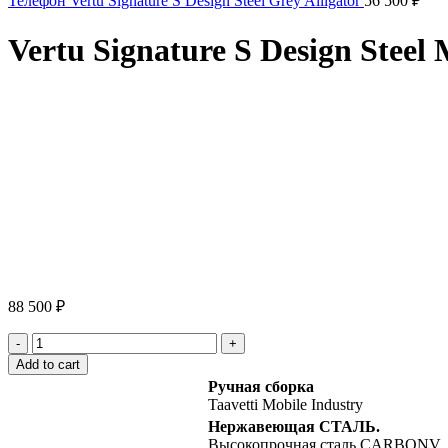
Телефон Vertu Signature S Design Steel Grey Alligator
56 500
₽
Vertu Signature S Design Steel
Click to enlarge
88 500
₽
Vertu
Signature
Add to cart
S
Ручная сборка
Design
Taavetti Mobile Industry
Steel
Нержавеющая СТАЛЬ.
Mix
Высокопрочная сталь CARBONV