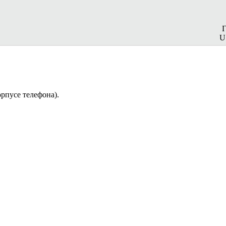
U
орпусе телефона).