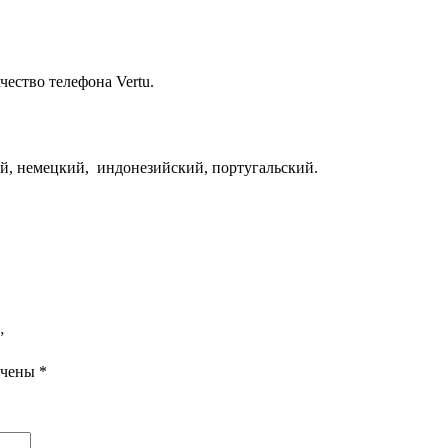
ество телефона Vertu.
й, немецкий, индонезийский, португальский.
”
ечены
*