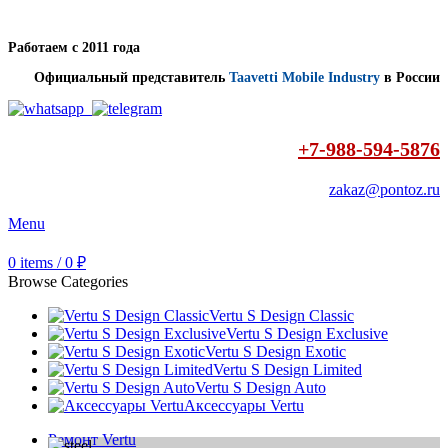
Работаем с 2011 года
Официальный представитель
Taavetti Mobile Industry
в России
+7-988-594-5876
zakaz@pontoz.ru
Menu
0
items
/
0
₽
Browse Categories
Vertu S Design Classic
Vertu S Design Exclusive
Vertu S Design Exotic
Vertu S Design Limited
Vertu S Design Auto
Аксессуары Vertu
Ремонт Vertu