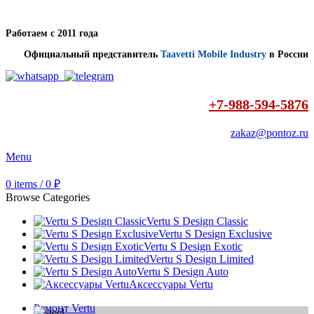
Работаем с 2011 года
Официальный представитель
Taavetti Mobile Industry
в России
+7-988-594-5876
zakaz@pontoz.ru
Menu
0
items
/
0
₽
Browse Categories
Vertu S Design Classic
Vertu S Design Exclusive
Vertu S Design Exotic
Vertu S Design Limited
Vertu S Design Auto
Аксессуары Vertu
Ремонт Vertu