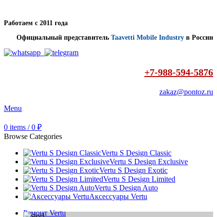
Работаем с 2011 года
Официальный представитель
Taavetti Mobile Industry
в России
+7-988-594-5876
zakaz@pontoz.ru
Menu
0
items
/
0
₽
Browse Categories
Vertu S Design Classic
Vertu S Design Exclusive
Vertu S Design Exotic
Vertu S Design Limited
Vertu S Design Auto
Аксессуары Vertu
Ремонт Vertu