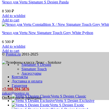
Чехол для Vertu Signature S Design Panda
8 500
₽
Add to wishlist
Add to cart
Чехол для Vertu New Signature Touch Grey White Python
6 500
₽
Add to wishlist
Add to cart
©
Pontoz.ru
2011-2025
Signature S Design
Signature Touch
Аксессуары
Контакты
Доставка и оплата
Гарантия
+7-988-594-5876
zakaz@pontoz.ru
Vertu S Design Classic
Оплата после проверки
Vertu S Design Exclusive
Vertu S Design Exotic