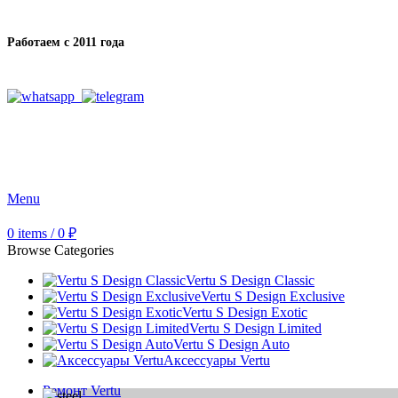
Работаем с 2011 года
Menu
0
items
/
0
₽
Browse Categories
Vertu S Design Classic
Vertu S Design Exclusive
Vertu S Design Exotic
Vertu S Design Limited
Vertu S Design Auto
Аксессуары Vertu
Ремонт Vertu