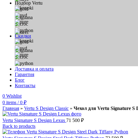
Подбор Vertu
Скидки
Доставка и оплата
Гарантия
Блог
Контакты
0
Wishlist
0
items
/
0
₽
Главная
»
Vertu S Design Classic
»
Чехол для Vertu Signature S
Vertu Signature S Design Lexus
71 500
₽
Back to products