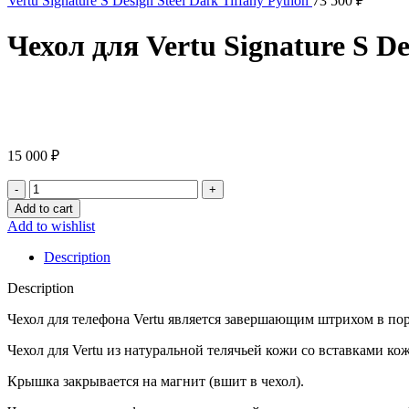
Vertu Signature S Design Steel Dark Tiffany Python
73 500
₽
Чехол для Vertu Signature S D
Click to enlarge
15 000
₽
Чехол
для
Add to cart
Vertu
Add to wishlist
Signature
S
Description
Design
с
Description
кожей
питона
Чехол для телефона Vertu является завершающим штрихом в порт
бирюзового
Чехол для Vertu из натуральной телячьей кожи со вставками ко
цвета
quantity
Крышка закрывается на магнит (вшит в чехол).