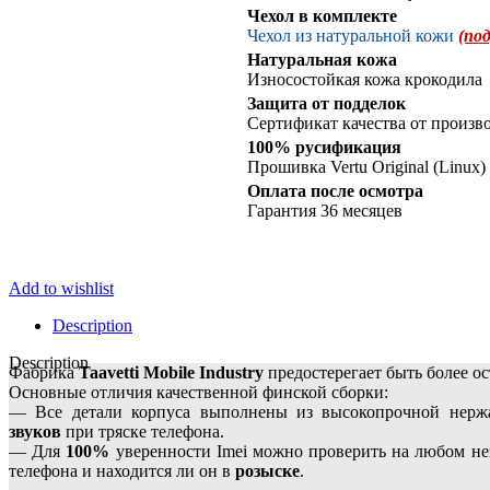
Gold
Чехол в комплекте
Alligator
Чехол из натуральной кожи
(по
quantity
Натуральная кожа
Износостойкая кожа крокодила
Защита от подделок
Сертификат качества от произв
100% русификация
Прошивка Vertu Original (Linux)
Оплата после осмотра
Гарантия 36 месяцев
Add to wishlist
Description
Description
Фабрика
Taavetti Mobile Industry
предостерегает быть более о
Основные отличия качественной финской сборки:
— Все детали корпуса выполнены из высокопрочной нержа
звуков
при тряске телефона.
— Для
100%
уверенности Imei можно проверить на любом не
телефона и находится ли он в
розыске
.