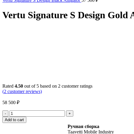
Vertu Signature S Design Black Alligator
57 500
₽
Vertu Signature S Design Gold A
Click to enlarge
Rated
4.50
out of 5 based on
2
customer ratings
(
2
customer reviews)
58 500
₽
Vertu
Signature
Add to cart
S
Ручная сборка
Design
Taavetti Mobile Industry