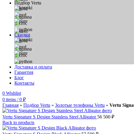
Подбор Vertu
Скидки
Доставка и оплата
Гарантия
Блог
Контакты
0
Wishlist
0
items
/
0
₽
Главная
»
Подбор Vertu
»
Золотые телефоны Vertu
»
Vertu Signa
Vertu Signature S Design Stainless Steel Alligator
56 500
₽
Back to products