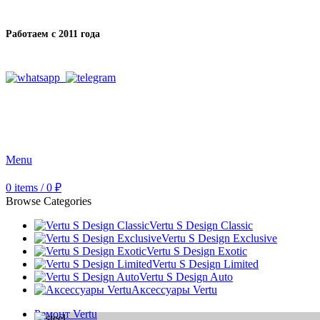
Работаем с 2011 года
Menu
0
items
/
0
₽
Browse Categories
Vertu S Design Classic
Vertu S Design Exclusive
Vertu S Design Exotic
Vertu S Design Limited
Vertu S Design Auto
Аксессуары Vertu
Ремонт Vertu