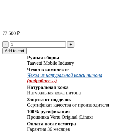
Click to enlarge
77 500
₽
Vertu
Signature
Add to cart
S
Ручная сборка
Design
Taavetti Mobile Industry
Black
Чехол в комплекте
PVD
Чехол из натуральной кожи питона
Red
(подробнее…)
Gold
Green
Натуральная кожа
Python
Натуральная кожа питона
quantity
Защита от подделок
Сертификат качества от производителя
100% русификация
Прошивка Vertu Original (Linux)
Оплата после осмотра
Гарантия 36 месяцев