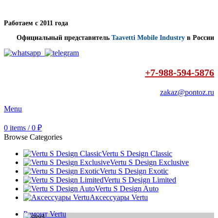
Работаем с 2011 года
Официальный представитель
Taavetti Mobile Industry
в России
+7-988-594-5876
zakaz@pontoz.ru
Menu
0
items
/
0
₽
Browse Categories
Vertu S Design Classic
Vertu S Design Exclusive
Vertu S Design Exotic
Vertu S Design Limited
Vertu S Design Auto
Аксессуары Vertu
Ремонт Vertu