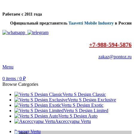
Работаем с 2011 года
Официальный представитель
Taavetti Mobile Industry
в России
+7-988-594-5876
zakaz@pontoz.ru
Menu
0
items
/
0
₽
Browse Categories
Vertu S Design Classic
Vertu S Design Exclusive
Vertu S Design Exotic
Vertu S Design Limited
Vertu S Design Auto
Аксессуары Vertu
Ремонт Vertu