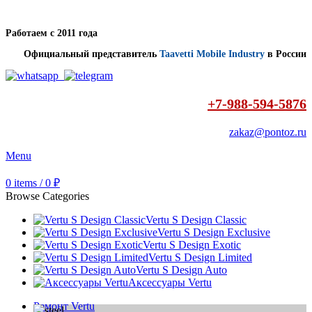
Работаем с 2011 года
Официальный представитель
Taavetti Mobile Industry
в России
+7-988-594-5876
zakaz@pontoz.ru
Menu
0
items
/
0
₽
Browse Categories
Vertu S Design Classic
Vertu S Design Exclusive
Vertu S Design Exotic
Vertu S Design Limited
Vertu S Design Auto
Аксессуары Vertu
Ремонт Vertu