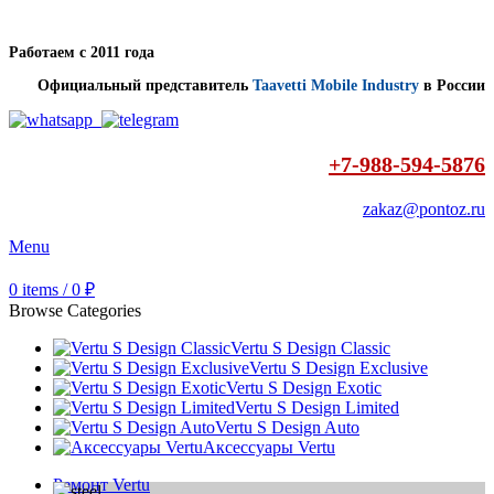
Работаем с 2011 года
Официальный представитель
Taavetti Mobile Industry
в России
+7-988-594-5876
zakaz@pontoz.ru
Menu
0
items
/
0
₽
Browse Categories
Vertu S Design Classic
Vertu S Design Exclusive
Vertu S Design Exotic
Vertu S Design Limited
Vertu S Design Auto
Аксессуары Vertu
Ремонт Vertu