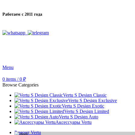
Работаем с 2011 года
Menu
0
items
/
0
₽
Browse Categories
Vertu S Design Classic
Vertu S Design Exclusive
Vertu S Design Exotic
Vertu S Design Limited
Vertu S Design Auto
Аксессуары Vertu
Ремонт Vertu