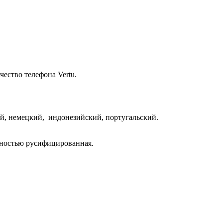
ество телефона Vertu.
й, немецкий, индонезийский, португальский.
лностью русифицированная.