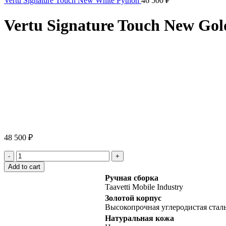
Vertu Signature Touch New White Python
46 500
₽
Vertu Signature Touch New Gol
Click to enlarge
48 500
₽
Vertu
Signature
Add to cart
Touch
Ручная сборка
New
Taavetti Mobile Industry
Gold
Золотой корпус
White
Высокопрочная углеродистая стал
Python
quantity
Натуральная кожа