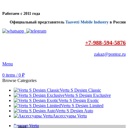
Работаем с 2011 года
Официальный представитель
Taavetti Mobile Industry
в России
+7-988-594-5876
zakaz@pontoz.ru
Menu
0
items
/
0
₽
Browse Categories
Vertu S Design Classic
Vertu S Design Exclusive
Vertu S Design Exotic
Vertu S Design Limited
Vertu S Design Auto
Аксессуары Vertu
Ремонт Vertu