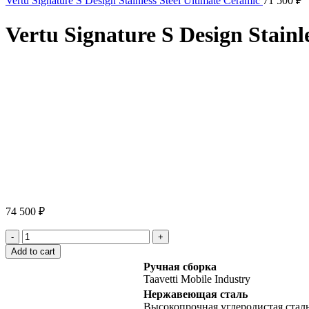
Vertu Signature S Design Stainless Steel Ultimate Ceramic
71 500
₽
Vertu Signature S Design Stainl
Click to enlarge
74 500
₽
Vertu
Signature
Add to cart
S
Ручная сборка
Design
Taavetti Mobile Industry
Stainless
Нержавеющая сталь
Steel
Высокопрочная углеродистая стал