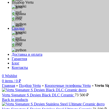
Подбор Vertu
Скидки
Доставка и оплата
Гарантия
Блог
Контакты
0
Wishlist
0
items
/
0
₽
Главная
»
Подбор Vertu
»
Кнопочные телефоны Vertu
»
Vertu Si
Vertu Signature S Design Black DLC Ceramic
73 500
₽
Back to products