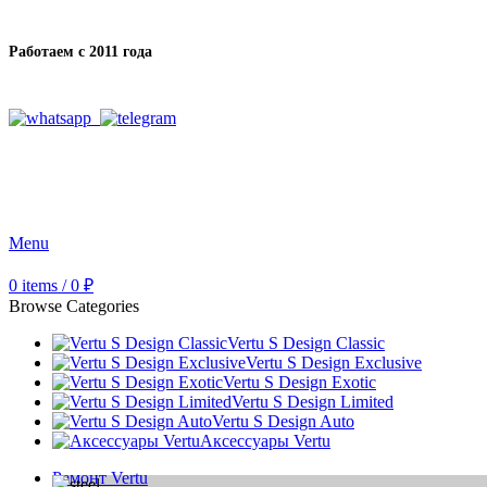
Работаем с 2011 года
Menu
0
items
/
0
₽
Browse Categories
Vertu S Design Classic
Vertu S Design Exclusive
Vertu S Design Exotic
Vertu S Design Limited
Vertu S Design Auto
Аксессуары Vertu
Ремонт Vertu