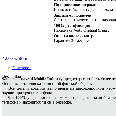
White
Ceramic
Полированная керамика
quantity
Износостойкая натуральная кожа
Защита от подделок
Сертификат качества от производи
100% русификация
Прошивка Vertu Original (Linux)
Оплата после осмотра
Гарантия 36 месяцев
Add to wishlist
Description
Description
Фабрика
Taavetti Mobile Industry
предостерегает быть более о
Основные отличия качественной финской сборки:
— Все детали корпуса выполнены из высокопрочной нержа
звуков
при тряске телефона.
— Для
100%
уверенности Imei можно проверить на любом не
телефона и находится ли он в
розыске
.