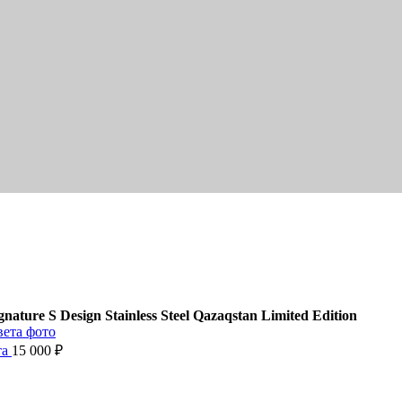
gnature S Design Stainless Steel Qazaqstan Limited Edition
та
15 000
₽