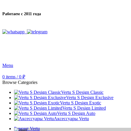
Работаем с 2011 года
Menu
0
items
/
0
₽
Browse Categories
Vertu S Design Classic
Vertu S Design Exclusive
Vertu S Design Exotic
Vertu S Design Limited
Vertu S Design Auto
Аксессуары Vertu
Ремонт Vertu