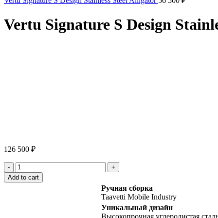
Vertu Signature S Design Stainless Steel Alligator
56 500
₽
Vertu Signature S Design Stainl
Click to enlarge
126 500
₽
Vertu
Signature
Add to cart
S
Ручная сборка
Design
Taavetti Mobile Industry
Stainless
Уникальный дизайн
Steel
Высокопрочная углеродистая стал