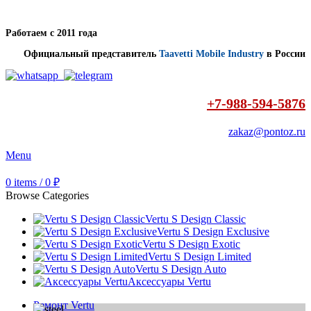
Работаем с 2011 года
Официальный представитель
Taavetti Mobile Industry
в России
+7-988-594-5876
zakaz@pontoz.ru
Menu
0
items
/
0
₽
Browse Categories
Vertu S Design Classic
Vertu S Design Exclusive
Vertu S Design Exotic
Vertu S Design Limited
Vertu S Design Auto
Аксессуары Vertu
Ремонт Vertu