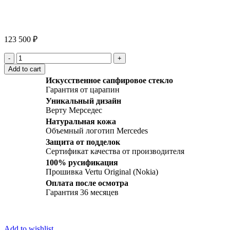
Click to enlarge
123 500
₽
Vertu
Signature
Add to cart
S
Искусственное сапфировое стекло
Design
Гарантия от царапин
Stainless
Уникальный дизайн
Steel
Верту Мерседес
Mercedes-
Benz
Натуральная кожа
Limited
Объемный логотип Mercedes
Edition
Защита от подделок
quantity
Сертификат качества от производителя
100% русификация
Прошивка Vertu Original (Nokia)
Оплата после осмотра
Гарантия 36 месяцев
Add to wishlist