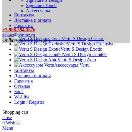
Signature S Design
Signature Touch
Аксессуары
Контакты
Доставка и оплата
Гарантия
+7-988-594-5876
zakaz@pontoz.ru
Vertu S Design Classic
Оплата после проверки
Vertu S Design Exclusive
Vertu S Design Exotic
Vertu S Design Limited
Vertu S Design Auto
Аксессуары Vertu
Контакты
Доставка и оплата
Гарантия
Отзывы
Блог
Wishlist
Login / Register
Shopping cart
close
0
Wishlist
Menu