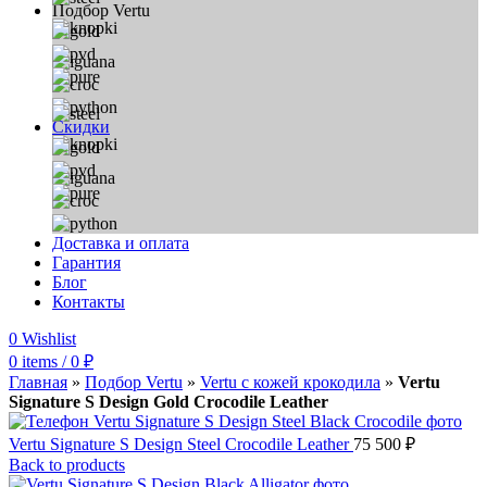
Подбор Vertu
Скидки
Доставка и оплата
Гарантия
Блог
Контакты
0
Wishlist
0
items
/
0
₽
Главная
»
Подбор Vertu
»
Vertu с кожей крокодила
»
Vertu
Signature S Design Gold Crocodile Leather
Vertu Signature S Design Steel Crocodile Leather
75 500
₽
Back to products