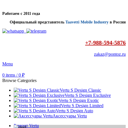
Работаем с 2011 года
Официальный представитель
Taavetti Mobile Industry
в России
+7-988-594-5876
zakaz@pontoz.ru
Menu
0
items
/
0
₽
Browse Categories
Vertu S Design Classic
Vertu S Design Exclusive
Vertu S Design Exotic
Vertu S Design Limited
Vertu S Design Auto
Аксессуары Vertu
Ремонт Vertu