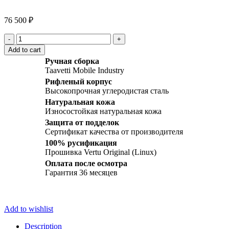
Click to enlarge
76 500
₽
Vertu
Signature
Add to cart
S
Ручная сборка
Design
Taavetti Mobile Industry
Clous
Рифленый корпус
De
Высокопрочная углеродистая сталь
Paris
Stainless
Натуральная кожа
Steel
Износостойкая натуральная кожа
quantity
Защита от подделок
Сертификат качества от производителя
100% русификация
Прошивка Vertu Original (Linux)
Оплата после осмотра
Гарантия 36 месяцев
Add to wishlist
Description