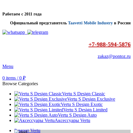
Работаем с 2011 года
Официальный представитель
Taavetti Mobile Industry
в России
+7-988-594-5876
zakaz@pontoz.ru
Menu
0
items
/
0
₽
Browse Categories
Vertu S Design Classic
Vertu S Design Exclusive
Vertu S Design Exotic
Vertu S Design Limited
Vertu S Design Auto
Аксессуары Vertu
Ремонт Vertu