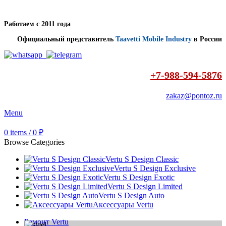
Работаем с 2011 года
Официальный представитель
Taavetti Mobile Industry
в России
+7-988-594-5876
zakaz@pontoz.ru
Menu
0
items
/
0
₽
Browse Categories
Vertu S Design Classic
Vertu S Design Exclusive
Vertu S Design Exotic
Vertu S Design Limited
Vertu S Design Auto
Аксессуары Vertu
Ремонт Vertu