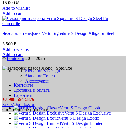
15 000
₽
Add to wishlist
Add to cart
Чехол для телефона Vertu Signature S Design Alligator Steel
3 500
₽
Add to wishlist
Add to cart
©
Pontoz.ru
2011-2025
Signature S Design
Signature Touch
Аксессуары
Контакты
Доставка и оплата
Гарантия
+7-988-594-5876
zakaz@pontoz.ru
Vertu S Design Classic
Оплата после проверки
Vertu S Design Exclusive
Vertu S Design Exotic
Vertu S Design Limited