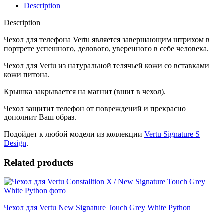
S
Description
Design
Gold
Description
с
кожей
Чехол для телефона Vertu является завершающим штрихом в
питона
портрете успешного, делового, уверенного в себе человека.
черного
Чехол для Vertu из натуральной телячьей кожи со вставками
цвета
кожи питона.
quantity
Крышка закрывается на магнит (вшит в чехол).
Чехол защитит телефон от повреждений и прекрасно
дополнит Ваш образ.
Подойдет к любой модели из коллекции
Vertu Signature S
Design
.
Related products
Чехол для Vertu New Signature Touch Grey White Python