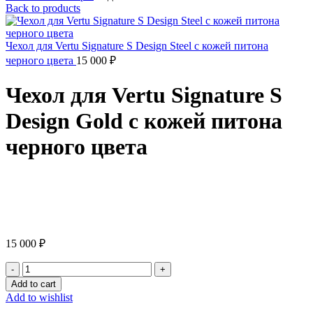
Back to products
Чехол для Vertu Signature S Design Steel с кожей питона
черного цвета
15 000
₽
Чехол для Vertu Signature S
Design Gold с кожей питона
черного цвета
Click to enlarge
15 000
₽
Чехол
для
Add to cart
Vertu
Add to wishlist
Signature