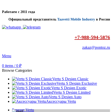
Работаем с 2011 года
Официальный представитель
Taavetti Mobile Industry
в России
+7-988-594-5876
zakaz@pontoz.ru
Menu
0
items
/
0
₽
Browse Categories
Vertu S Design Classic
Vertu S Design Exclusive
Vertu S Design Exotic
Vertu S Design Limited
Vertu S Design Auto
Аксессуары Vertu
Ремонт Vertu