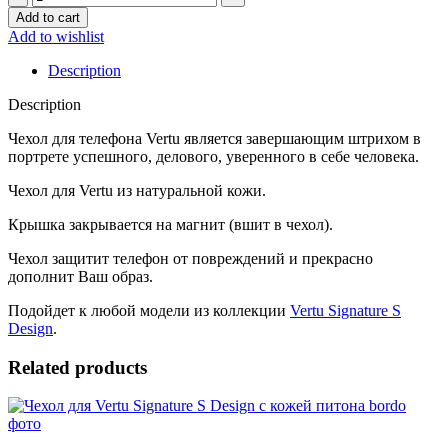
для
Add to cart
Vertu
Add to wishlist
Signature
S
Description
Design
Silver
Description
с
красной
Чехол для телефона Vertu является завершающим штрихом в
прострочкой
портрете успешного, делового, уверенного в себе человека.
Итальянская
Чехол для Vertu из натуральной кожи.
кожа
quantity
Крышка закрывается на магнит (вшит в чехол).
Чехол защитит телефон от повреждений и прекрасно
дополнит Ваш образ.
Подойдет к любой модели из коллекции
Vertu Signature S
Design
.
Related products