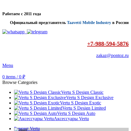
Работаем с 2011 года
Официальный представитель
Taavetti Mobile Industry
в России
+7-988-594-5876
zakaz@pontoz.ru
Menu
0
items
/
0
₽
Browse Categories
Vertu S Design Classic
Vertu S Design Exclusive
Vertu S Design Exotic
Vertu S Design Limited
Vertu S Design Auto
Аксессуары Vertu
Ремонт Vertu