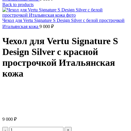
Back to products
Чехол для Vertu Signature S Design Silver с белой прострочкой
Итальянская кожа
9 000
₽
Чехол для Vertu Signature S
Design Silver с красной
прострочкой Итальянская
кожа
Click to enlarge
9 000
₽
Чехол