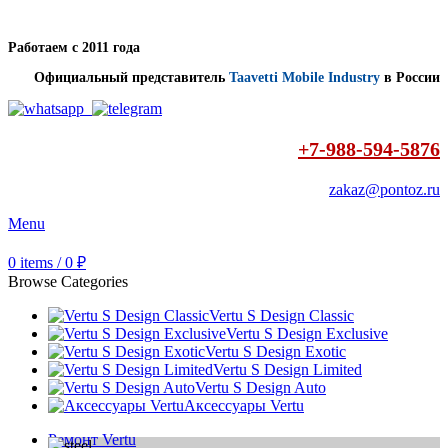
Работаем с 2011 года
Официальный представитель
Taavetti Mobile Industry
в России
+7-988-594-5876
zakaz@pontoz.ru
Menu
0
items
/
0
₽
Browse Categories
Vertu S Design Classic
Vertu S Design Exclusive
Vertu S Design Exotic
Vertu S Design Limited
Vertu S Design Auto
Аксессуары Vertu
Ремонт Vertu