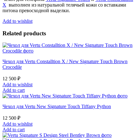
X
X
выполнен из натуральной телячьей кожи со вставками
/
питона превосходной выделки.
New
Signature
Add to wishlist
Touch
Red
Related products
Python
quantity
Чехол для Vertu Constalltion X / New Signature Touch Brown
Crocodile
12 500
₽
Add to wishlist
Add to cart
Чехол для Vertu New Signature Touch Tiffany Python
12 500
₽
Add to wishlist
Add to cart