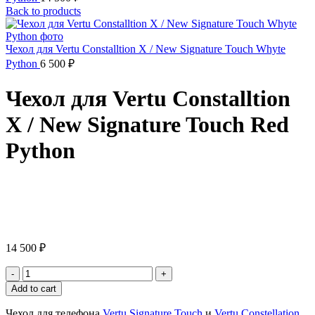
Back to products
Чехол для Vertu Constalltion X / New Signature Touch Whyte
Python
6 500
₽
Чехол для Vertu Constalltion
X / New Signature Touch Red
Python
Click to enlarge
14 500
₽
Чехол
для
Add to cart
Vertu
Constalltion
Чехол для телефона
Vertu Signature Touch
и
Vertu Constellation