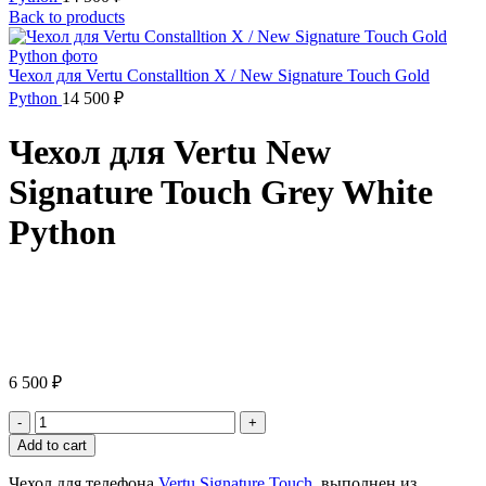
Back to products
Чехол для Vertu Constalltion X / New Signature Touch Gold
Python
14 500
₽
Чехол для Vertu New
Signature Touch Grey White
Python
Click to enlarge
6 500
₽
Чехол
для
Add to cart
Vertu
New
Чехол для телефона
Vertu Signature Touch
выполнен из