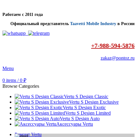
Работаем с 2011 года
Официальный представитель
Taavetti Mobile Industry
в России
+7-988-594-5876
zakaz@pontoz.ru
Menu
0
items
/
0
₽
Browse Categories
Vertu S Design Classic
Vertu S Design Exclusive
Vertu S Design Exotic
Vertu S Design Limited
Vertu S Design Auto
Аксессуары Vertu
Ремонт Vertu