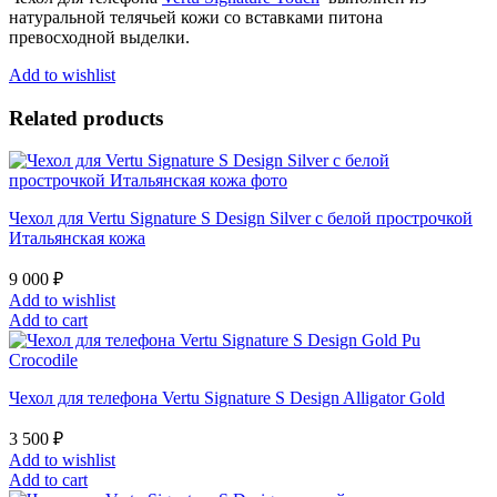
Signature
натуральной телячьей кожи со вставками питона
Touch
превосходной выделки.
Grey
White
Add to wishlist
Python
quantity
Related products
Чехол для Vertu Signature S Design Silver с белой прострочкой
Итальянская кожа
9 000
₽
Add to wishlist
Add to cart
Чехол для телефона Vertu Signature S Design Alligator Gold
3 500
₽
Add to wishlist
Add to cart