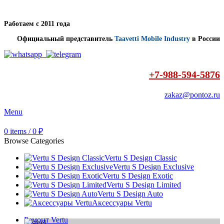
Работаем с 2011 года
Официальный представитель
Taavetti Mobile Industry
в России
+7-988-594-5876
zakaz@pontoz.ru
Menu
0
items
/
0
₽
Browse Categories
Vertu S Design Classic
Vertu S Design Exclusive
Vertu S Design Exotic
Vertu S Design Limited
Vertu S Design Auto
Аксессуары Vertu
Ремонт Vertu