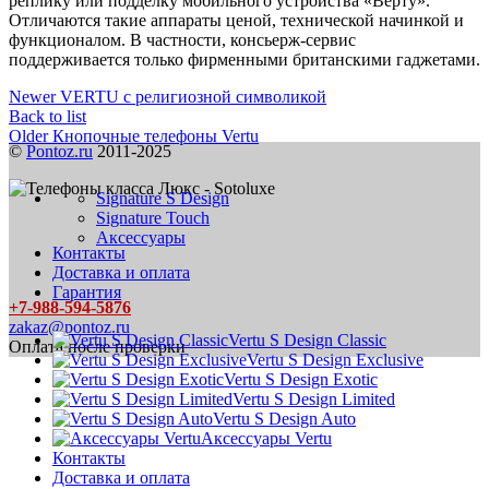
реплику или подделку мобильного устройства «Верту».
Отличаются такие аппараты ценой, технической начинкой и
функционалом. В частности, консьерж-сервис
поддерживается только фирменными британскими гаджетами.
Newer
VERTU с религиозной символикой
Back to list
Older
Кнопочные телефоны Vertu
©
Pontoz.ru
2011-2025
Signature S Design
Signature Touch
Аксессуары
Контакты
Доставка и оплата
Гарантия
+7-988-594-5876
zakaz@pontoz.ru
Vertu S Design Classic
Оплата после проверки
Vertu S Design Exclusive
Vertu S Design Exotic
Vertu S Design Limited
Vertu S Design Auto
Аксессуары Vertu
Контакты
Доставка и оплата