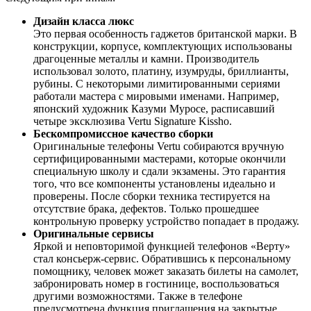
Дизайн класса люкс
Это первая особенность гаджетов британской марки. В
конструкции, корпусе, комплектующих использованы
драгоценные металлы и камни. Производитель
использовал золото, платину, изумруды, бриллианты,
рубины. С некоторыми лимитированными сериями
работали мастера с мировыми именами. Например,
японский художник Казуми Муросе, расписавший
четыре эксклюзива Vertu Signature Kissho.
Бескомпромиссное качество сборки
Оригинальные телефоны Vertu собираются вручную
сертифицированными мастерами, которые окончили
специальную школу и сдали экзамены. Это гарантия
того, что все компоненты установлены идеально и
проверены. После сборки техника тестируется на
отсутствие брака, дефектов. Только прошедшее
контрольную проверку устройство попадает в продажу.
Оригинальные сервисы
Яркой и неповторимой функцией телефонов «Верту»
стал консьерж-сервис. Обратившись к персональному
помощнику, человек может заказать билеты на самолет,
забронировать номер в гостинице, воспользоваться
другими возможностями. Также в телефоне
предусмотрена функция приглашения на закрытые