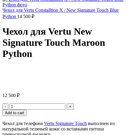
Чехол для Vertu Constalltion X / New Signature Touch Blue
Python
14 500
₽
Чехол для Vertu New
Signature Touch Maroon
Python
Click to enlarge
12 500
₽
Чехол
для
Add to cart
Vertu
New
Чехол для телефона
Vertu Signature Touch
выполнен из
Signature
натуральной телячьей кожи со вставками питона
Touch
превосходной выделки.