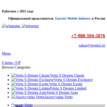
Работаем с 2011 года
Официальный представитель
Taavetti Mobile Industry
в России
+7-988-594-5876
zakaz@pontoz.ru
Menu
0
items
/
0
₽
Browse Categories
Vertu S Design Classic
Vertu S Design Exclusive
Vertu S Design Exotic
Vertu S Design Limited
Vertu S Design Auto
Аксессуары Vertu
Ремонт Vertu