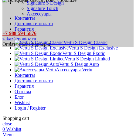
Signature S Design
Signature Touch
Аксессуары
Контакты
Доставка и оплата
Гарантия
+7-988-594-5876
zakaz@pontoz.ru
Vertu S Design Classic
Оплата после проверки
Vertu S Design Exclusive
Vertu S Design Exotic
Vertu S Design Limited
Vertu S Design Auto
Аксессуары Vertu
Контакты
Доставка и оплата
Гарантия
Отзывы
Блог
Wishlist
Login / Register
Shopping cart
close
0
Wishlist
Menu